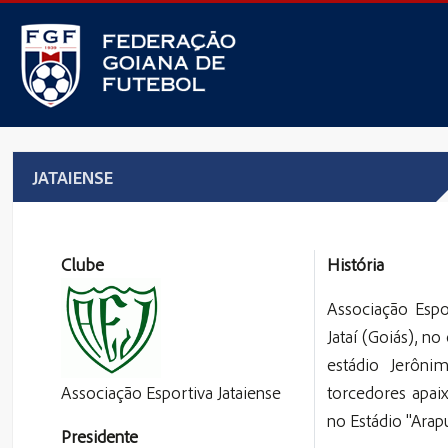
JATAIENSE
Clube
História
Associação Espo
Jataí (Goiás), n
estádio Jerôni
Associação Esportiva Jataiense
torcedores apai
no Estádio "Arap
Presidente