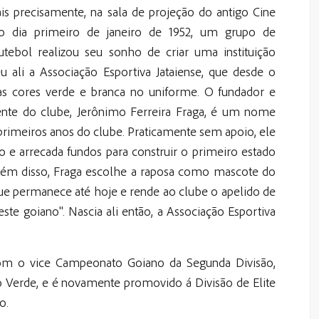
ais precisamente, na sala de projeção do antigo Cine
no dia primeiro de janeiro de 1952, um grupo de
futebol realizou seu sonho de criar uma instituição
eu ali a Associação Esportiva Jataiense, que desde o
 as cores verde e branca no uniforme. O fundador e
ente do clube, Jerônimo Ferreira Fraga, é um nome
primeiros anos do clube. Praticamente sem apoio, ele
o e arrecada fundos para construir o primeiro estado
lém disso, Fraga escolhe a raposa como mascote do
ue permanece até hoje e rende ao clube o apelido de
ste goiano". Nascia ali então, a Associação Esportiva
com o vice Campeonato Goiano da Segunda Divisão,
o Verde, e é novamente promovido á Divisão de Elite
o.