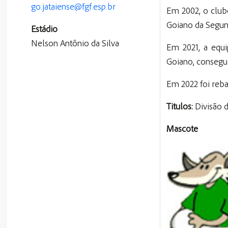
go.jataiense@fgf.esp.br
Em 2002, o club
Goiano da Segun
Estádio
Nelson Antônio da Silva
Em 2021, a equi
Goiano, consegui
Em 2022 foi reb
Titulos:
Divisão d
Mascote