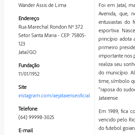
Wander Assis de Lima
Foi em Jataí, m
Avenida, que, 
Endereço
entusiastas do 
Rua Marechal Rondon Nº 372
esportiva. Nasc
Setor Santa Maria - CEP: 75805-
princípio adota
123
primeiro presid
Jataí/GO
importante nos 
realiza seu sonh
Fundação
do município. A
11/01/1952
time, símbolo q
Site
"raposa do sudoe
instagram.com/aejataienseoficial
Jataiense.
Telefone
Em 1989, fica 
(64) 99998-3025
vencido pelo Ri
do futebol goian
E-mail