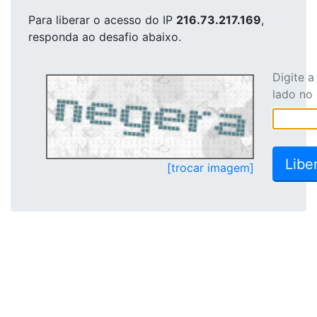
Para liberar o acesso
do IP
216.73.217.169
,
responda ao desafio abaixo.
Digite 
lado no
[trocar imagem]