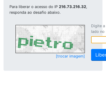
Para liberar o acesso
do IP
216.73.216.32
,
responda ao desafio abaixo.
Digite 
lado no
[trocar imagem]