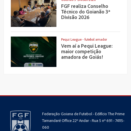
FGF realiza Conselho
Técnico do Goianão 3ª
Divisão 2026
Pequi League - futebol amador
Vem aí a Pequi League:
maior competição
amadora de Goiás!
Federação Goiana de Futebol - Edifício The Prime
Tamandaré Office 22º Andar - Rua 5 nº 691 - 74115-
060