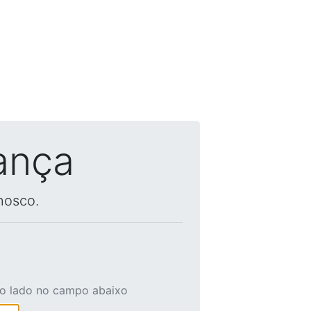
ança
nosco.
ao lado no campo abaixo