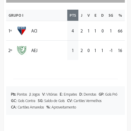
GRUPO I
PTS
J
V
E
D
SG
%
1º
ACI
4
2
1
1
0
1
66
2º
AEJ
1
2
0
1
1
-1
16
Pts:
Pontos
J:
Jogos
V:
Vitórias
E:
Empates
D:
Derrotas
GP:
Gols Pró
GC:
Gols Contra
SG:
Saldo de Gols
CV:
Cartões Vermelhos
CA:
Cartões Amarelos
%:
Aproveitamento