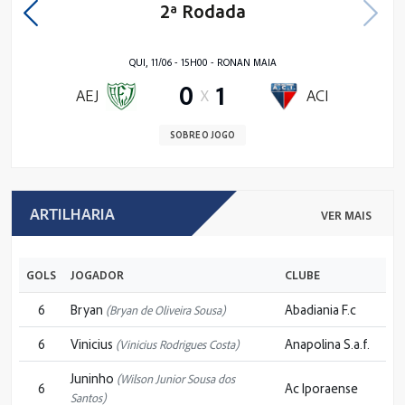
2ª Rodada
QUI, 11/06 - 15H00 - RONAN MAIA
0
1
AEJ
X
ACI
SOBRE O JOGO
ARTILHARIA
VER MAIS
GOLS
JOGADOR
CLUBE
6
Bryan
Abadiania F.c
(Bryan de Oliveira Sousa)
6
Vinicius
Anapolina S.a.f.
(Vinicius Rodrigues Costa)
Juninho
(Wilson Junior Sousa dos
6
Ac Iporaense
Santos)