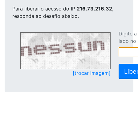
Para liberar o acesso
do IP
216.73.216.32
,
responda ao desafio abaixo.
Digite 
lado no
[trocar imagem]