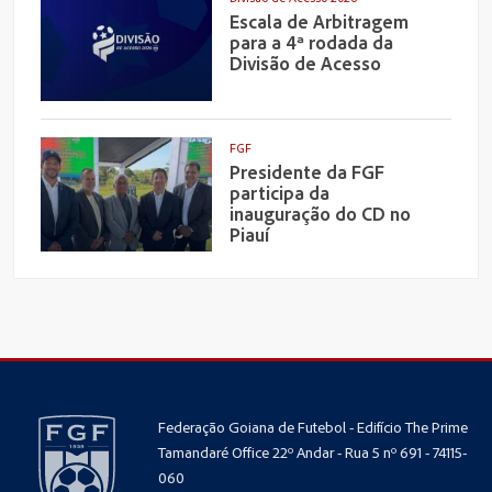
Escala de Arbitragem
para a 4ª rodada da
Divisão de Acesso
FGF
Presidente da FGF
participa da
inauguração do CD no
Piauí
Federação Goiana de Futebol - Edifício The Prime
Tamandaré Office 22º Andar - Rua 5 nº 691 - 74115-
060