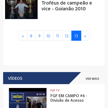
Troféus de campeão e
vice - Goianão 2010
«
8
9
10
11
12
13
»
VÍDEOS
VER MAIS
FGF TV
FGF EM CAMPO #6 -
Divisão de Acesso