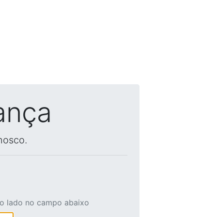
ança
nosco.
ao lado no campo abaixo