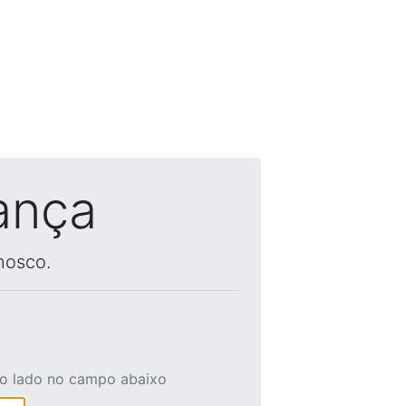
ança
nosco.
ao lado no campo abaixo