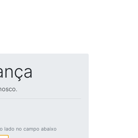
ança
nosco.
ao lado no campo abaixo