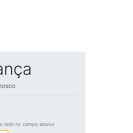
ança
nosco.
ao lado no campo abaixo