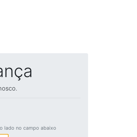
ança
nosco.
ao lado no campo abaixo