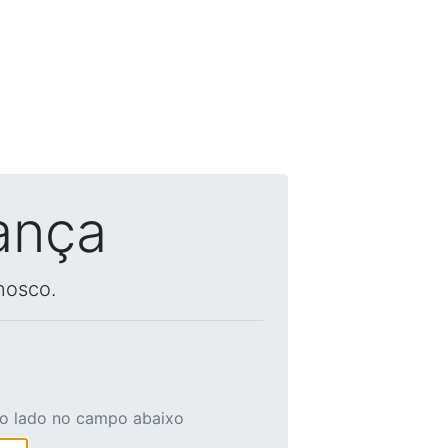
ança
nosco.
ao lado no campo abaixo