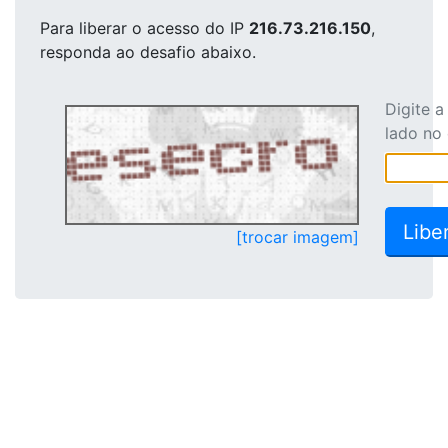
Para liberar o acesso
do IP
216.73.216.150
,
responda ao desafio abaixo.
Digite 
lado no
[trocar imagem]