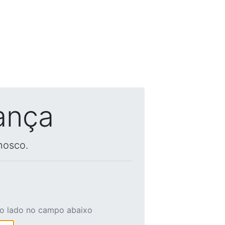
ança
nosco.
ao lado no campo abaixo