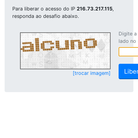
Para liberar o acesso
do IP
216.73.217.115
,
responda ao desafio abaixo.
Digite 
lado no
[trocar imagem]