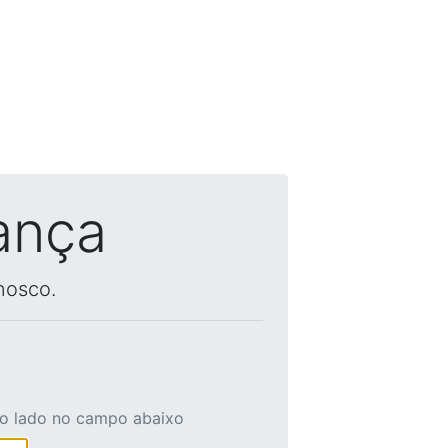
ança
nosco.
ao lado no campo abaixo