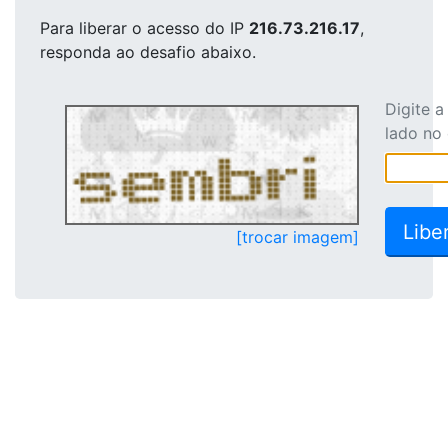
Para liberar o acesso
do IP
216.73.216.17
,
responda ao desafio abaixo.
Digite 
lado no
[trocar imagem]