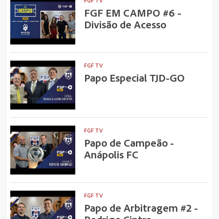
FGF TV
FGF EM CAMPO #6 -
Divisão de Acesso
FGF TV
Papo Especial TJD-GO
FGF TV
Papo de Campeão -
Anápolis FC
FGF TV
Papo de Arbitragem #2 -