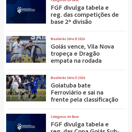
FGF divulga tabela e
reg. das competições de
base 2ª divisão
Brasileirão Série B 2026
Goiás vence, Vila Nova
tropeça e Dragão
empata na rodada
Brasileirão Série D 2026
Goiatuba bate
Ferroviário e sai na
frente pela classificação
Categorias de Base
FGF divulga tabela e
reg. das Copa Goiás Sub-