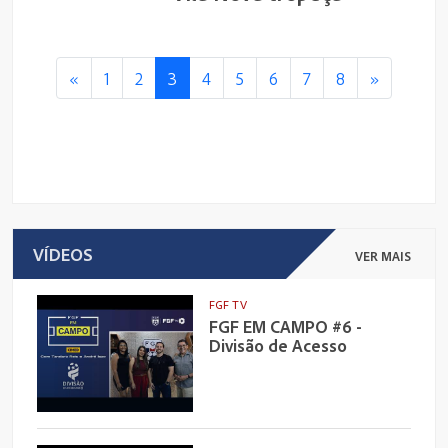
«
1
2
3
4
5
6
7
8
»
VÍDEOS
VER MAIS
FGF TV
FGF EM CAMPO #6 -
Divisão de Acesso