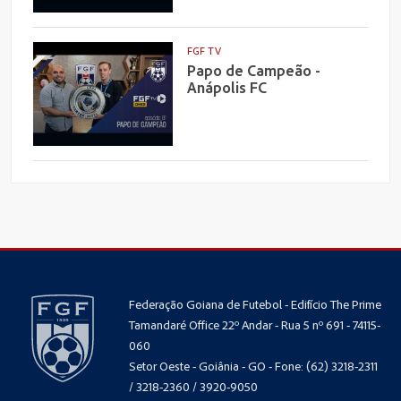
FGF TV
Papo de Campeão -
Anápolis FC
Federação Goiana de Futebol - Edifício The Prime
Tamandaré Office 22º Andar - Rua 5 nº 691 - 74115-
060
Setor Oeste - Goiânia - GO - Fone: (62) 3218-2311
/ 3218-2360 / 3920-9050