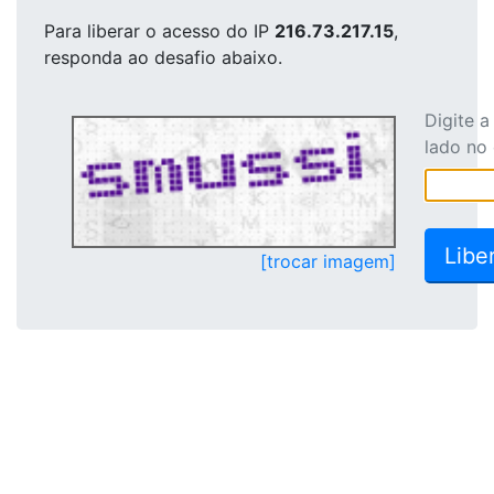
Para liberar o acesso
do IP
216.73.217.15
,
responda ao desafio abaixo.
Digite 
lado no
[trocar imagem]