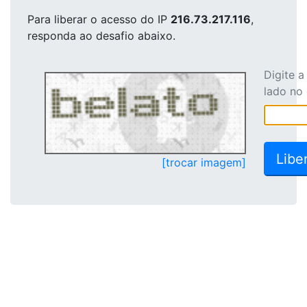
Para liberar o acesso
do IP
216.73.217.116
,
responda ao desafio abaixo.
Digite 
lado no
[trocar imagem]