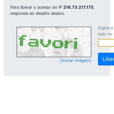
Para liberar o acesso
do IP
216.73.217.175
,
responda ao desafio abaixo.
Digite 
lado no
[trocar imagem]