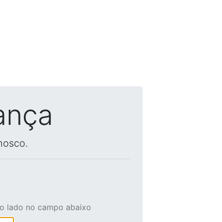
ança
nosco.
ao lado no campo abaixo