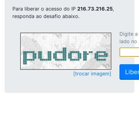
Para liberar o acesso
do IP
216.73.216.25
,
responda ao desafio abaixo.
Digite 
lado no
[trocar imagem]