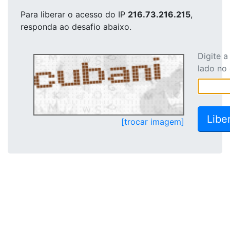
Para liberar o acesso
do IP
216.73.216.215
,
responda ao desafio abaixo.
Digite 
lado no
[trocar imagem]