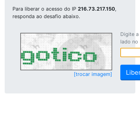
Para liberar o acesso
do IP
216.73.217.150
,
responda ao desafio abaixo.
Digite 
lado no
[trocar imagem]