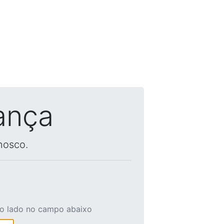
ança
nosco.
ao lado no campo abaixo