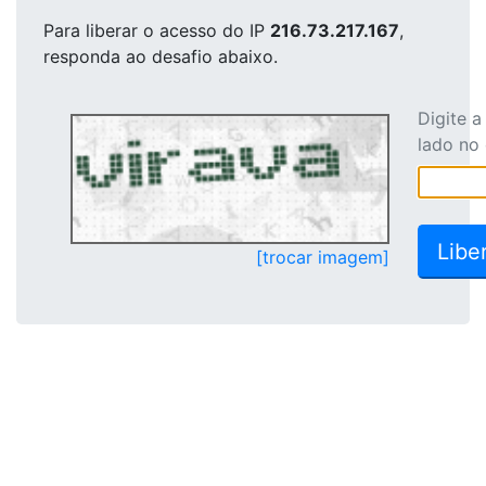
Para liberar o acesso
do IP
216.73.217.167
,
responda ao desafio abaixo.
Digite 
lado no
[trocar imagem]