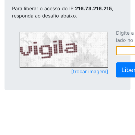
Para liberar o acesso
do IP
216.73.216.215
,
responda ao desafio abaixo.
Digite 
lado no
[trocar imagem]